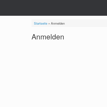
Startseite
»
Anmelden
Anmelden
Benutzername oder E-
Passwort
Angemeldet bleib