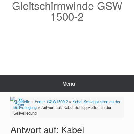
Gleitschirmwinde GSW
Zum
Inhalt
1500-2
springen
Menü
Startseite
»
Forum GSW1500-2
»
Kabel Schleppketten an der
Seilverlegung
»
Antwort auf: Kabel Schleppketten an der
Seilverlegung
Antwort auf: Kabel