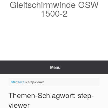
Gleitschirmwinde GSW
Zum
Inhalt
1500-2
springen
Menü
Startseite
»
step-viewer
Themen-Schlagwort: step-
viewer