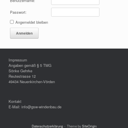
Benutzername:
Passwort:
Angemeldet bleiben
Anmelden
Impressum
Angaben gemäß § 5 TMG
Sönke Gehrke
Reutestrasse 12
49434 Neuenkirchen-Vörden
Kontakt
E-Mail: info@gsw-windenbau.de
Datenschutzerklärung
Theme by
SiteOrigin