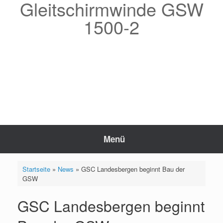
Gleitschirmwinde GSW
Zum
Inhalt
1500-2
springen
Menü
Startseite
»
News
»
GSC Landesbergen beginnt Bau der
GSW
GSC Landesbergen beginnt