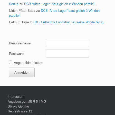
Sönke
zu
DCB “Altes Lager” baut gleich 2 Winden parallel.
Ulrich Pfadt-Saba
zu
DCB “Altes Lager” baut gleich 2 Winden
parallel.
Helmut Rieke
zu
DGC Albatros Landshut hat seine Winde fertig.
Benutzername:
Passwort:
Angemeldet bleiben
Anmelden
Impressum
Angaben gemäß § 5 TMG
Sönke Gehrke
Reutestrasse 12